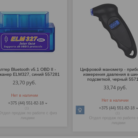
птер Bluetooth v5.1 OBD II -
Цифровой манометр - приб
сканер ELM327, синий 557281
измерения давления в шин
подсветкой, черный 557
23,70
руб.
33,74
руб.
Нет в наличии
Нет в наличии
+375 (44) 551-82-18
+375 (44) 551-82-18
1
Отдел продаж по работе с физ
1
лицами
Отдел продаж по работе 
лицами