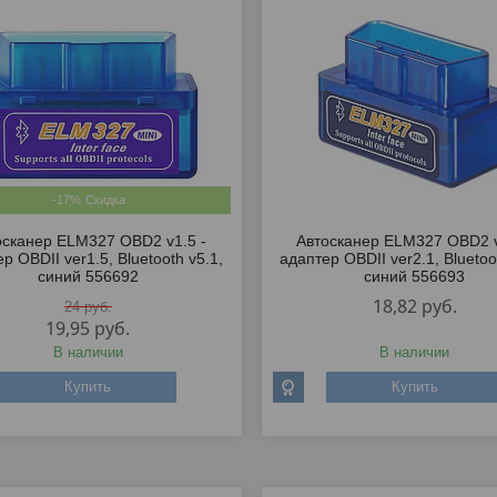
-17%
осканер ELM327 OBD2 v1.5 -
Автосканер ELM327 OBD2 v
р OBDII ver1.5, Bluetooth v5.1,
aдаптер OBDII ver2.1, Bluetoo
синий 556692
синий 556693
18,82
руб.
24
руб.
19,95
руб.
В наличии
В наличии
Купить
Купить