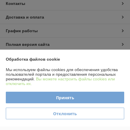
Контакты
Доставка и оплата
График работы
Полная версия сайта
Политика обработки cookies
Обработка файлов cookie
Мы используем файлы cookies для обеспечения удобства
Сайт создан на платформе Deal.by
пользователей портала и предоставления персональных
рекомендаций.
Вы можете настроить файлы cookies или
отключить их.
Принять
Информация для покупателя
Отклонить
Юридическое лицо:
ООО "Гудзонтрейд"
220004 г. Минск, ул. Амураторская, 4/2, пом. 101