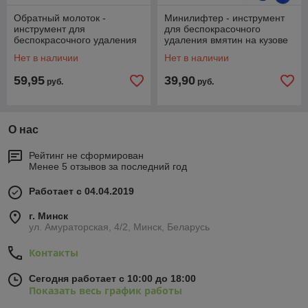
Обратный молоток -
Минилифтер - инструмент
инструмент для
для беспокрасочного
беспокрасочного удаления
удаления вмятин на кузове
и вытягивания вмятин на
автомобиля, 14 сменных
Нет в наличии
Нет в наличии
кузове автомобиля, 18+12
насадок 559449
59,95
39,90
руб.
руб.
О нас
Рейтинг не сформирован
Менее 5 отзывов за последний год
Работает с 04.04.2019
г. Минск
ул. Амураторская, 4/2, Минск, Беларусь
Контакты
Сегодня работает с 10:00 до 18:00
Показать весь график работы