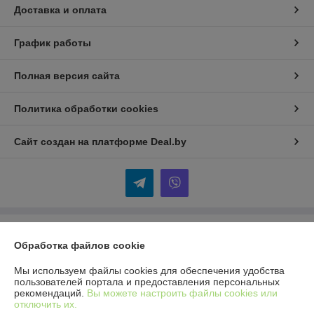
Доставка и оплата
График работы
Полная версия сайта
Политика обработки cookies
Сайт создан на платформе Deal.by
Информация для покупателя
Обработка файлов cookie
Юридическое лицо:
ООО "Гудзонтрейд"
220004 г. Минск, ул. Амураторская, 4/2, пом. 101
Мы используем файлы cookies для обеспечения удобства
пользователей портала и предоставления персональных
Регистрационный номер ЕГР: 193602811
рекомендаций.
Вы можете настроить файлы cookies или
отключить их.
УНП: 193602811