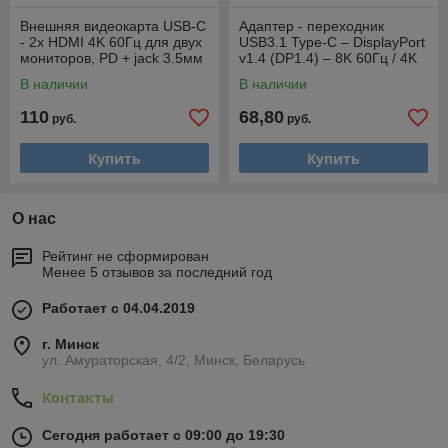
Внешняя видеокарта USB-C
Адаптер - переходник
- 2х HDMI 4K 60Гц для двух
USB3.1 Type-C – DisplayPort
мониторов, PD + jack 3.5мм
v1.4 (DP1.4) – 8K 60Гц / 4K
559408
144Гц / 2K 240Гц, 32.4 Гбит/
В наличии
В наличии
с, 12
110
68,80
руб.
руб.
Купить
Купить
О нас
Рейтинг не сформирован
Менее 5 отзывов за последний год
Работает с 04.04.2019
г. Минск
ул. Амураторская, 4/2, Минск, Беларусь
Контакты
Сегодня работает с 09:00 до 19:30