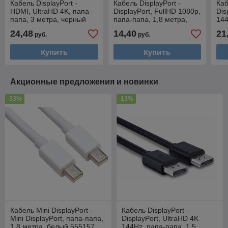
Кабель DisplayPort -
Кабель DisplayPort -
Каб
HDMI, UltraHD 4K, папа-
DisplayPort, FullHD 1080p,
Dis
папа, 3 метра, черный
папа-папа, 1,8 метра,
144
556827
черный 555152
мет
24,48
14,40
21
руб.
руб.
Купить
Купить
Акционные предложения и новинки
-33%
-13%
Кабель Mini DisplayPort -
Кабель DisplayPort -
Mini DisplayPort, папа-папа,
DisplayPort, UltraHD 4K
1,8 метра, белый 555157
144Hz, папа-папа, 1,5