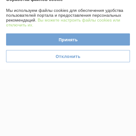
Отзывы о магазине
Мы используем файлы cookies для обеспечения удобства
379 отзывов за всё время
пользователей портала и предоставления персональных
рекомендаций.
Вы можете настроить файлы cookies или
отключить их.
Покупатель
01.09.2025
Отлично
Принять
Илья
13.07.2025
Отклонить
Отлично
Показать все отзывы
О нас
Контакты
Доставка и оплата