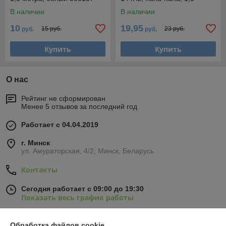
метра, черный 556196
В наличии
В наличии
10
19,95
15 руб.
23 руб.
руб.
руб.
Купить
Купить
О нас
Рейтинг не сформирован
Менее 5 отзывов за последний год
Работает с 04.04.2019
г. Минск
ул. Амураторская, 4/2, Минск, Беларусь
Контакты
Сегодня работает с 09:00 до 19:30
Показать весь график работы
Обработка файлов cookie