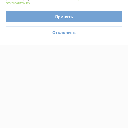
отключить их.
34,99
31,85
39 руб.
35 руб.
руб.
руб.
Принять
Купить
Купить
Отклонить
О нас
Рейтинг не сформирован
Менее 5 отзывов за последний год
Работает с 04.04.2019
г. Минск
ул. Амураторская, 4/2, Минск, Беларусь
Контакты
Сегодня работает с 09:00 до 19:30
Показать весь график работы
Отзывы о магазине