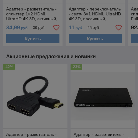
Адаптер - разветвитель -
Адаптер - переключатель
Ада
сплиттер 1×2 HDMI,
- свитч 3×1 HDMI, UltraHD
спл
UltraHD 4K 3D, активный,
4K 3D, пассивный,
Ful
черный 555056
черный 556548
акт
34,99
11
92
39 руб.
25 руб.
руб.
руб.
Купить
Купить
Акционные предложения и новинки
-42%
-23%
Адаптер - разветвитель -
Адаптер - разветвитель -