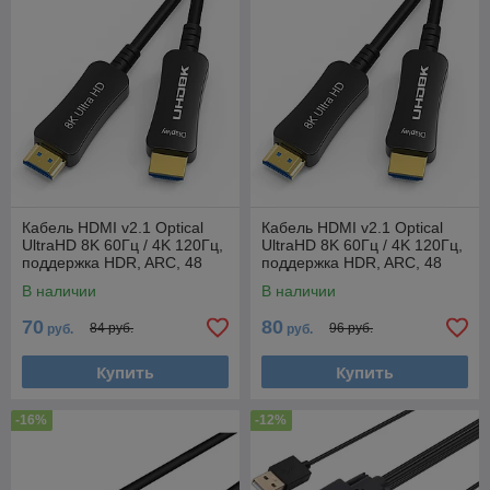
Кабель HDMI v2.1 Optical
Кабель HDMI v2.1 Optical
UltraHD 8K 60Гц / 4K 120Гц,
UltraHD 8K 60Гц / 4K 120Гц,
поддержка HDR, ARC, 48
поддержка HDR, ARC, 48
Гбит/с, 2 метра, черный
Гбит/с, 3 метра, черный
В наличии
В наличии
559431
559432
70
80
84 руб.
96 руб.
руб.
руб.
Купить
Купить
-16%
-12%