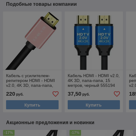
Подобные товары компании
Кабель с усилителем-
Кабель HDMI - HDMI v2.0,
Каб
репитером HDMI - HDMI
4K 3D, папа-папа, 15
ре
v2.0, 4K 3D, папа-папа,
метров, черный 555194
v2.
50 метров, черный
40 
220
37,50
18
руб.
руб.
555196
55
Купить
Купить
Акционные предложения и новинки
-17%
-17%