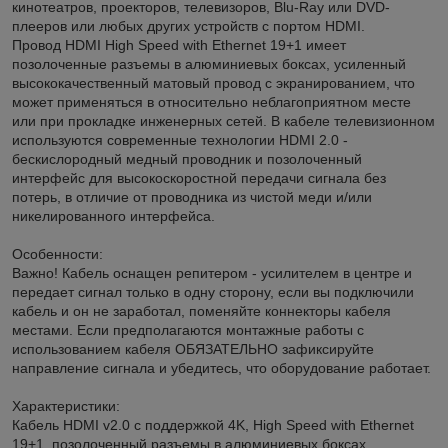
кинотеатров, проекторов, телевизоров, Blu-Ray или DVD-
плееров или любых других устройств с портом HDMI.
Провод HDMI High Speed with Ethernet 19+1 имеет
позолоченные разъемы в алюминиевых боксах, усиленный
высококачественный матовый провод с экранированием, что
может применяться в относительно неблагоприятном месте
или при прокладке инженерных сетей. В кабеле телевизионном
используются современные технологии HDMI 2.0 -
бескислородный медный проводник и позолоченный
интерфейс для высокоскоростной передачи сигнала без
потерь, в отличие от проводника из чистой меди и/или
никелированного интерфейса.
Особенности:
Важно! Кабель оснащен репитером - усилителем в центре и
передает сигнал только в одну сторону, если вы подключили
кабель и он не заработал, поменяйте коннекторы кабеля
местами. Если предполагаются монтажные работы с
использованием кабеля ОБЯЗАТЕЛЬНО зафиксируйте
направление сигнала и убедитесь, что оборудование работает.
Характеристики:
Кабель HDMI v2.0 c поддержкой 4K, High Speed with Ethernet
19+1, позолоченный разъемы в алюминиевых боксах,