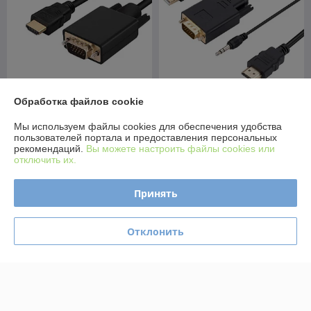
Обработка файлов cookie
Кабель HDMI - VGA, папа-
Кабель HDMI - VGA - jack
папа, 1,8 метра, черный
3.5mm (AUX) - USB, FullHD
Мы используем файлы cookies для обеспечения удобства
556127
1080p, 1,8 метра, черный
пользователей портала и предоставления персональных
556384
В наличии
В наличии
рекомендаций.
Вы можете настроить файлы cookies или
отключить их.
20,95
27,20
25 руб.
31 руб.
руб.
руб.
Принять
Купить
Купить
Отклонить
-11%
-11%