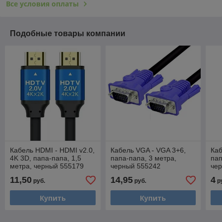
Все условия оплаты
Подобные товары компании
Кабель HDMI - HDMI v2.0,
Кабель VGA - VGA 3+6,
Каб
4K 3D, папа-папа, 1,5
папа-папа, 3 метра,
пап
метра, черный 555179
черный 555242
че
11,50
14,95
4
руб.
руб.
р
Купить
Купить