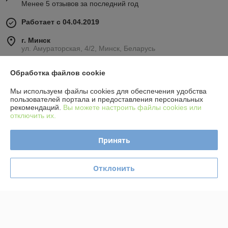
Менее 5 отзывов за последний год
Работает с 04.04.2019
г. Минск
ул. Амураторская, 4/2, Минск, Беларусь
Контакты
Обработка файлов cookie
Сегодня работает с 09:00 до 19:30
Мы используем файлы cookies для обеспечения удобства
Показать весь график работы
пользователей портала и предоставления персональных
рекомендаций.
Вы можете настроить файлы cookies или
отключить их.
Отзывы о магазине
Принять
379 отзывов за всё время
Отклонить
Покупатель
01.09.2025
Отлично
Илья
13.07.2025
Отлично