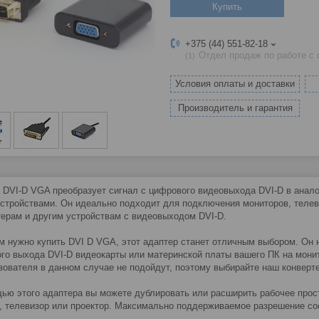
Купить
+375 (44) 551-82-18
Отдел продаж по работе с
1
Условия оплаты и доставки
Производитель и гарантия
 DVI-D VGA преобразует сигнал с цифрового видеовыхода DVI-D в анал
стройствами. Он идеально подходит для подключения мониторов, телеви
ерам и другим устройствам с видеовыходом DVI-D.
м нужно купить DVI D VGA, этот адаптер станет отличным выбором. Он 
го выхода DVI-D видеокарты или материнской платы вашего ПК на мони
зователя в данном случае не подойдут, поэтому выбирайте наш конверт
ью этого адаптера вы можете дублировать или расширить рабочее прос
, телевизор или проектор. Максимально поддерживаемое разрешение сос