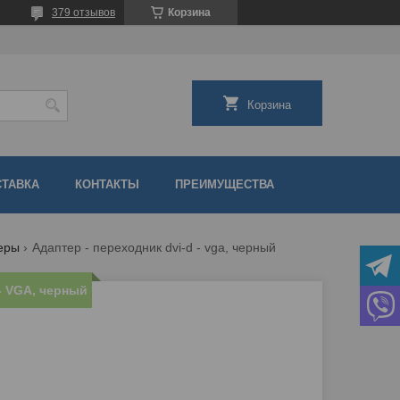
379 отзывов
Корзина
Корзина
СТАВКА
КОНТАКТЫ
ПРЕИМУЩЕСТВА
еры
Адаптер - переходник dvi-d - vga, черный
- VGA, черный