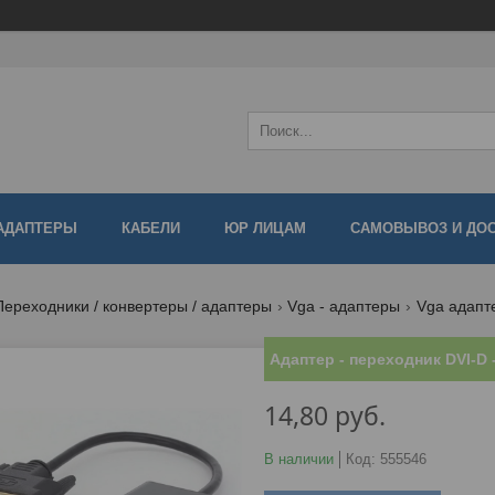
АДАПТЕРЫ
КАБЕЛИ
ЮР ЛИЦАМ
САМОВЫВОЗ И ДО
Переходники / конвертеры / адаптеры
Vga - адаптеры
Vga адапт
Адаптер - переходник DVI-D 
14,80
руб.
В наличии
Код:
555546