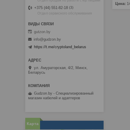
Отдел продаж по работе с юр лицами
Цена:
1
+375 (44) 551-82-18
3
Отдел сервисного обслуживания
gutzon.by
info@gudzon.by
https://t.me/cryptoland_belarus
ул. Амураторская, 4/2, Минск,
Беларусь
Gudzon.by - Специализированный
магазин кабелей и адаптеров
Карта