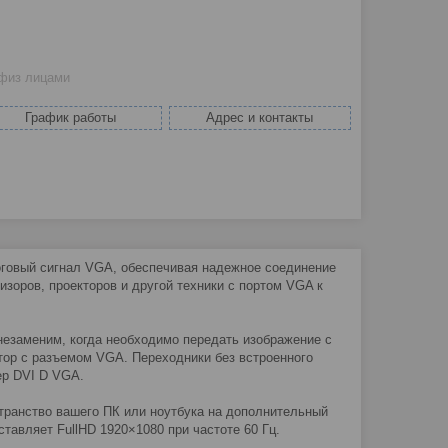
 физ лицами
График работы
Адрес и контакты
оговый сигнал VGA, обеспечивая надежное соединение
зоров, проекторов и другой техники с портом VGA к
незаменим, когда необходимо передать изображение с
тор с разъемом VGA. Переходники без встроенного
ер DVI D VGA.
транство вашего ПК или ноутбука на дополнительный
тавляет FullHD 1920×1080 при частоте 60 Гц.