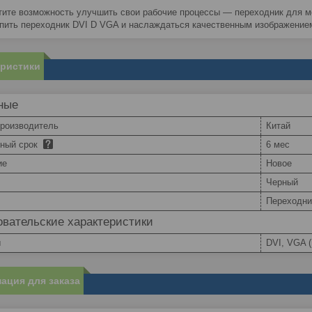
тите возможность улучшить свои рабочие процессы — переходник для м
упить переходник DVI D VGA и наслаждаться качественным изображение
еристики
ные
производитель
Китай
йный срок
6 мес
ие
Новое
Черный
Переходни
вательские характеристики
ы
DVI, VGA (
ация для заказа