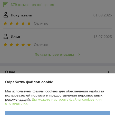
379 отзывов за всё время
Покупатель
01.09.2025
Отлично
Илья
13.07.2025
Отлично
Показать все отзывы
О нас
Обработка файлов cookie
Контакты
Мы используем файлы cookies для обеспечения удобства
пользователей портала и предоставления персональных
Доставка и оплата
рекомендаций.
Вы можете настроить файлы cookies или
отключить их.
График работы