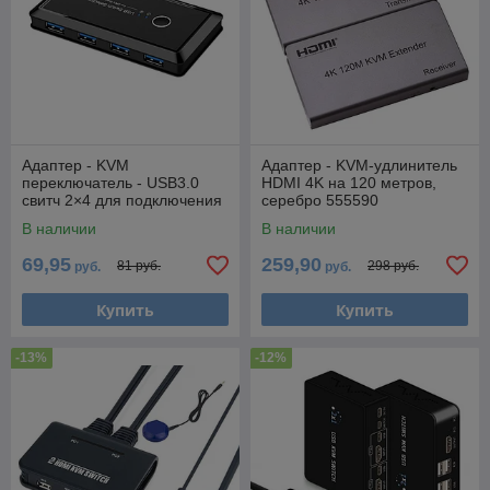
Адаптер - KVM
Адаптер - KVM-удлинитель
переключатель - USB3.0
HDMI 4K на 120 метров,
свитч 2×4 для подключения
серебро 555590
клавиатуры, мышки,
В наличии
В наличии
принтера и сканера к двум
69,95
259,90
81 руб.
298 руб.
руб.
руб.
Купить
Купить
-13%
-12%