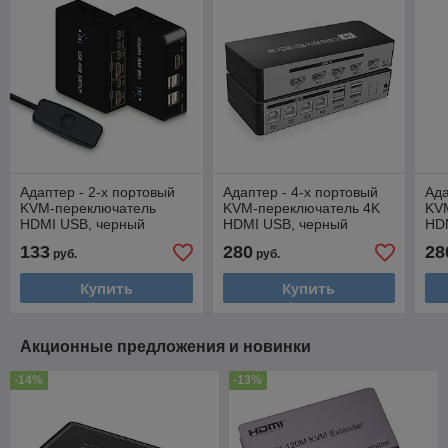
Адаптер - 2-х портовый
Адаптер - 4-х портовый
Ада
KVM-переключатель
KVM-переключатель 4K
KV
HDMI USB, черный
HDMI USB, черный
HD
133
280
28
руб.
руб.
Купить
Купить
Акционные предложения и новинки
-14%
-13%