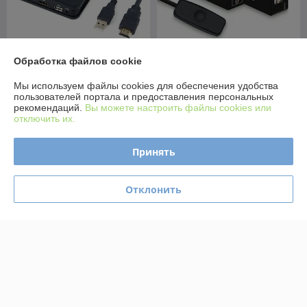
Обработка файлов cookie
Адаптер - 2-х портовый
Адаптер - 2-х портовый
KVM-переключатель HDMI с
KVM-переключатель HDMI
Мы используем файлы cookies для обеспечения удобства
кабелями 1,2 метра, черный
USB, черный 556212
пользователей портала и предоставления персональных
555591
В наличии
В наличии
рекомендаций.
Вы можете настроить файлы cookies или
отключить их.
165
133
189 руб.
152 руб.
руб.
руб.
Принять
Купить
Купить
Отклонить
-10%