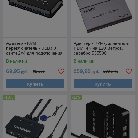
Адаптер - KVM
Адаптер - KVM-удлинитель
переключатель - USB3.0
HDMI 4K на 120 метров,
свитч 2×4 для подключения
серебро 555590
клавиатуры, мышки,
В наличии
В наличии
принтера и сканера к двум
69,95
259,90
81 руб.
298 руб.
руб.
руб.
Купить
Купить
-13%
-12%