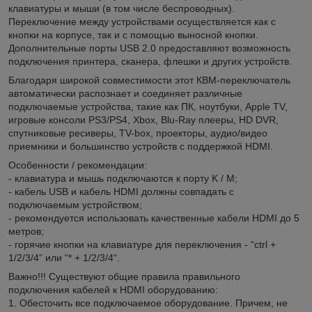
клавиатуры и мыши (в том числе беспроводных).
Переключение между устройствами осуществляется как с
кнопки на корпусе, так и с помощью выносной кнопки.
Дополнительные порты USB 2.0 предоставляют возможность
подключения принтера, сканера, флешки и других устройств.
Благодаря широкой совместимости этот КВМ-переключатель
автоматически распознает и соединяет различные
подключаемые устройства, такие как ПК, ноутбуки, Apple TV,
игровые консоли PS3/PS4, Xbox, Blu-Ray плееры, HD DVR,
спутниковые ресиверы, TV-box, проекторы, аудио/видео
приемники и большинство устройств с поддержкой HDMI.
Особенности / рекомендации:
- клавиатура и мышь подключаются к порту K / M;
- кабель USB и кабель HDMI должны совпадать с
подключаемым устройством;
- рекомендуется использовать качественные кабели HDMI до 5
метров;
- горячие кнопки на клавиатуре для переключения - “ctrl +
1/2/3/4” или “* + 1/2/3/4“.
Важно!!! Существуют общие правила правильного
подключения кабелей к HDMI оборудованию:
1. Обесточить все подключаемое оборудование. Причем, не