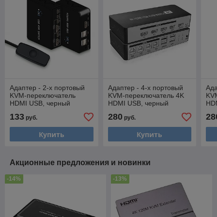
Адаптер - 2-х портовый
Адаптер - 4-х портовый
Ада
KVM-переключатель
KVM-переключатель 4K
KV
HDMI USB, черный
HDMI USB, черный
HD
133
280
28
руб.
руб.
Купить
Купить
Акционные предложения и новинки
-14%
-13%