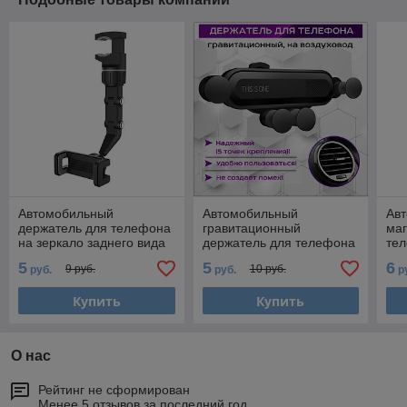
Автомобильный
Автомобильный
Ав
держатель для телефона
гравитационный
ма
на зеркало заднего вида
держатель для телефона
тел
MOD11, черный с серым
MOD03 на воздуховод
де
5
5
6
9 руб.
10 руб.
руб.
руб.
р
557230
(дефлектор), черный
на
557038
че
Купить
Купить
О нас
Рейтинг не сформирован
Менее 5 отзывов за последний год