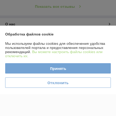
Показать все отзывы
О нас
Обработка файлов cookie
Контакты
Мы используем файлы cookies для обеспечения удобства
пользователей портала и предоставления персональных
Доставка и оплата
рекомендаций.
Вы можете настроить файлы cookies или
отключить их.
График работы
Принять
Полная версия сайта
Отклонить
Политика обработки cookies
Сайт создан на платформе Deal.by