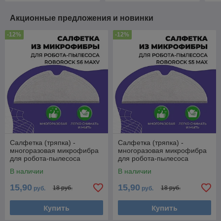
Акционные предложения и новинки
-12%
-12%
Салфетка (тряпка) -
Салфетка (тряпка) -
многоразовая микрофибра
многоразовая микрофибра
для робота-пылесоса
для робота-пылесоса
Roborock S6 MaxV 558081
Roborock S5 Max 558080
В наличии
В наличии
15,90
15,90
18 руб.
18 руб.
руб.
руб.
Купить
Купить