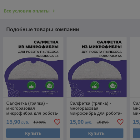
Все условия оплаты
Подобные товары компании
Салфетка (тряпка) -
Салфетка (тряпка) -
Сал
многоразовая
многоразовая
мн
микрофибра для робота-
микрофибра для робота-
ми
пылесоса Roborock S4
пылесоса Roborock S5
пыл
15,90
15,90
15
18 руб.
18 руб.
руб.
руб.
558072
558073
55
Купить
Купить