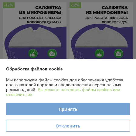
-12%
-12%
Обработка файлов cookie
Салфетка (тряпка) -
Салфетка (тряпка) -
многоразовая микрофибра
многоразовая микрофибра
Мы используем файлы cookies для обеспечения удобства
для робота-пылесоса
для робота-пылесоса
пользователей портала и предоставления персональных
Roborock Q7 Max+ 558082
Roborock Q7+ 558083
В наличии
В наличии
рекомендаций.
Вы можете настроить файлы cookies или
отключить их.
15,90
15,90
18 руб.
18 руб.
руб.
руб.
Принять
Купить
Купить
Отклонить
-12%
-12%