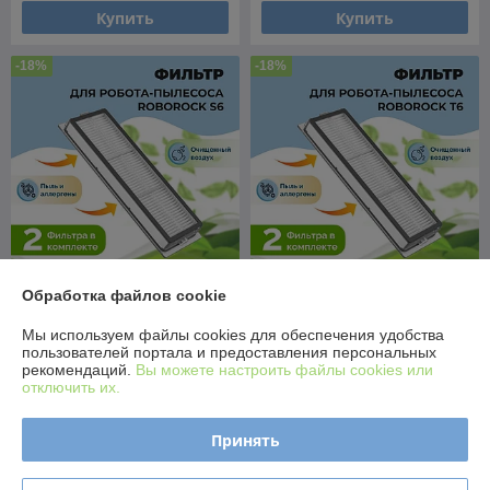
Купить
Купить
-18%
-18%
Обработка файлов cookie
Фильтры для робота-
Фильтры для робота-
пылесоса Roborock S6, 2
пылесоса Roborock T6, 2
Мы используем файлы cookies для обеспечения удобства
штуки 558116
штуки 558121
пользователей портала и предоставления персональных
В наличии
В наличии
рекомендаций.
Вы можете настроить файлы cookies или
отключить их.
17,95
17,95
22 руб.
22 руб.
руб.
руб.
Принять
Купить
Купить