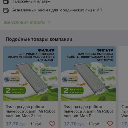
Наложенный платеж
Безналичный расчет для юридических лиц и ИП
Все условия оплаты
Подобные товары компании
Фильтры для робота-
Фильтры для робота-
Фил
пылесоса Xiaomi Mi Robot
пылесоса Xiaomi Mi Robot
пыл
Vacuum-Mop 2 Lite
Vacuum-Mop P
Va
(MJSTL), 2 штуки 558125
(STYTJ02YM), 2 штуки
(ST
17,70
17,70
17
19 руб.
19 руб.
руб.
руб.
558128
55