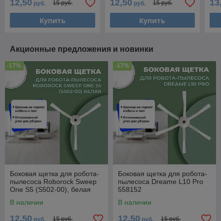
12,50
12,50
13
15 руб.
15 руб.
руб.
руб.
558159
Va
(S
Купить
Купить
Акционные предложения и новинки
-17%
-17%
Боковая щетка для робота-
Боковая щетка для робота-
пылесоса Roborock Sweep
пылесоса Dreame L10 Pro
One S5 (S502-00), белая
558152
558538
В наличии
В наличии
12,50
12,50
15 руб.
15 руб.
руб.
руб.