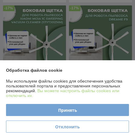
-17%
-17%
Обработка файлов cookie
Боковая щетка для робота-
Боковая щетка для робота-
пылесоса Xiaomi Mijia 1C
пылесоса Dreame F9
Мы используем файлы cookies для обеспечения удобства
Sweeping Vacuum Cleaner
558155
пользователей портала и предоставления персональных
(STYTJ01ZHM) 558156
рекомендаций.
Вы можете настроить файлы cookies или
В наличии
В наличии
отключить их.
12,50
12,50
15 руб.
15 руб.
руб.
руб.
Принять
Купить
Купить
Отклонить
-17%
-17%