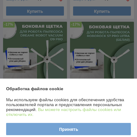
Купить
Купить
-17%
-17%
Обработка файлов cookie
Боковая щетка для робота-
Боковая щетка для робота-
пылесоса Dreame Robot
пылесоса Roborock S7 Pro
Мы используем файлы cookies для обеспечения удобства
Vacuum D9 Pro 558153
Ultra, белая 558180
пользователей портала и предоставления персональных
В наличии
В наличии
рекомендаций.
Вы можете настроить файлы cookies или
отключить их.
12,50
12,50
15 руб.
15 руб.
руб.
руб.
Принять
Купить
Купить