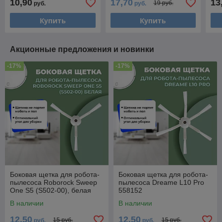
10,90
17,70
13
19 руб.
руб.
руб.
558185
558126
шту
Купить
Купить
Акционные предложения и новинки
-17%
-17%
Боковая щетка для робота-
Боковая щетка для робота-
пылесоса Roborock Sweep
пылесоса Dreame L10 Pro
One S5 (S502-00), белая
558152
558538
В наличии
В наличии
12,50
12,50
15 руб.
15 руб.
руб.
руб.