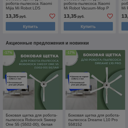
робота-пылесоса Xiaomi
робота-пылесоса Xiaomi
роб
Mijia Mi Robot LDS
Mi Robot Vacuum-Mop P
Mi 
Vacuum-Mop P
(LDSSTYJ02YM), черные,
(ST
13,35
13,35
13
руб.
руб.
(SKV4048), черные, 2
2 штуки 558605
шту
штуки 558604
Купить
Купить
Акционные предложения и новинки
-17%
-17%
Боковая щетка для робота-
Боковая щетка для робота-
пылесоса Roborock Sweep
пылесоса Dreame L10 Pro
One S5 (S502-00), белая
558152