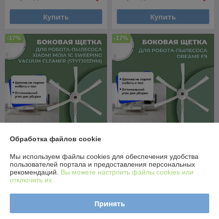
Купить
Купить
-17%
-17%
Обработка файлов cookie
Боковая щетка для робота-
Боковая щетка для робота-
пылесоса Xiaomi Mijia 1C
пылесоса Dreame F9
Мы используем файлы cookies для обеспечения удобства
Sweeping Vacuum Cleaner
558155
пользователей портала и предоставления персональных
(STYTJ01ZHM) 558156
рекомендаций.
Вы можете настроить файлы cookies или
В наличии
В наличии
отключить их.
12,50
12,50
15 руб.
15 руб.
руб.
руб.
Принять
Купить
Купить