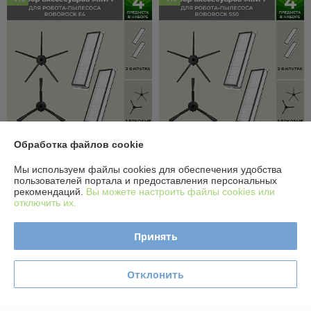
Обработка файлов cookie
Набор аксессуаров Mini 1
Набор аксессуаров Mini 1
для робота-пылесоса
для робота-пылесоса
Мы используем файлы cookies для обеспечения удобства
Roborock E4, черные
Roborock S50, черные
пользователей портала и предоставления персональных
боковые щетки 558707
боковые щетки 558710
В наличии
В наличии
рекомендаций.
Вы можете настроить файлы cookies или
отключить их.
26,95
26,95
28 руб.
28 руб.
руб.
руб.
Принять
Купить
Купить
Отклонить
-4%
-4%