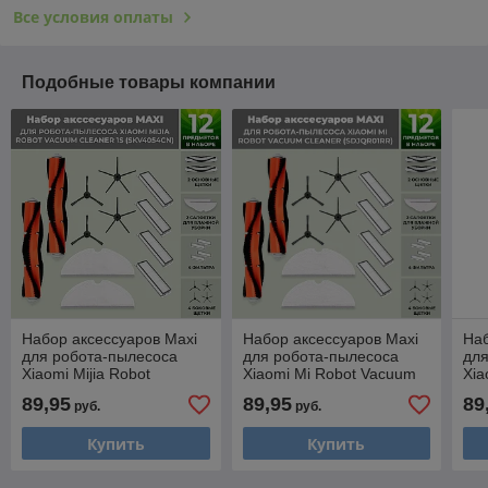
Все условия оплаты
Подобные товары компании
Набор аксессуаров Maxi
Набор аксессуаров Maxi
Наб
для робота-пылесоса
для робота-пылесоса
для
Xiaomi Mijia Robot
Xiaomi Mi Robot Vacuum
Xia
Vacuum Cleaner 1S
Cleaner (SDJQR01RR),
Cle
89,95
89,95
89
руб.
руб.
(SKV4054CN), черные
черные боковые щетки
че
боковые
Купить
Купить