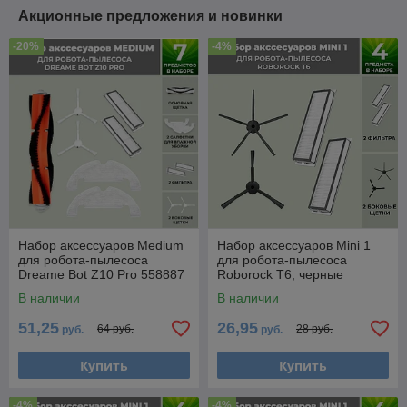
Акционные предложения и новинки
-20%
-4%
Набор аксессуаров Medium
Набор аксессуаров Mini 1
для робота-пылесоса
для робота-пылесоса
Dreame Bot Z10 Pro 558887
Roborock T6, черные
боковые щетки 558389
В наличии
В наличии
51,25
26,95
64 руб.
28 руб.
руб.
руб.
Купить
Купить
-4%
-4%