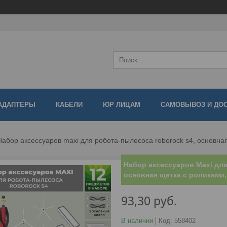
АДАПТЕРЫ
КАБЕЛИ
ЮР ЛИЦАМ
САМОВЫВОЗ И ДО
Набор аксессуаров maxi для робота-пылесоса roborock s4, основна
Набор аксессуаров Maxi для
основная щетка с роликами
93,30
руб.
В наличии
Код:
558402