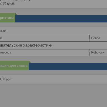
: 30 дней.
еристики
ные
ие
Новое
вательские характеристики
ылесоса
Roborock
ация для заказа
3,30
руб.