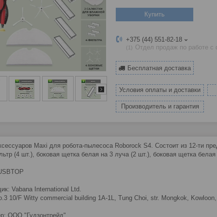
Купить
+375 (44) 551-82-18
Отдел продаж по работе с
1
Бесплатная доставка
Условия оплаты и доставки
Производитель и гарантия
ксессуаров Maxi для робота-пылесоса Roborock S4. Состоит из 12-ти пред
льтр (4 шт.), боковая щетка белая на 3 луча (2 шт.), боковая щетка белая 
 USBTOP
к: Vabana International Ltd.
o.3 10/F Witty commercial building 1A-1L, Tung Choi, str. Mongkok, Kowloon
р: ООО "Гудзонтрейд"