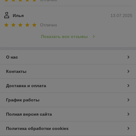
-4%
-4%
Набор аксессуаров Mini 1
Набор аксессуаров Mini 1
для робота-пылесоса
для робота-пылесоса
Roborock E4, черные
Roborock S50, черные
боковые щетки 558707
боковые щетки 558710
В наличии
В наличии
26,95
26,95
28 руб.
28 руб.
руб.
руб.
Купить
Купить
-4%
-4%