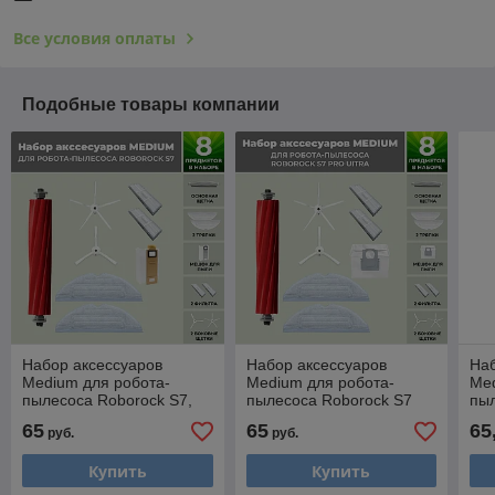
Все условия оплаты
Подобные товары компании
Набор аксессуаров
Набор аксессуаров
Наб
Medium для робота-
Medium для робота-
Med
пылесоса Roborock S7,
пылесоса Roborock S7
пы
белые боковые щетки
Pro UItra, белые боковые
Max
65
65
65
руб.
руб.
558457
щетки 558459
ще
Купить
Купить