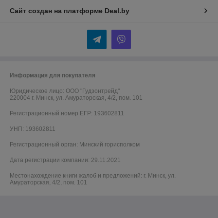
Набор аксессуаров Mini 1
Набор аксессуаров Mini 1
для робота-пылесоса
для робота-пылесоса
Roborock S51, черные
Roborock S502, черные
боковые щетки 558711
боковые щетки 558713
В наличии
В наличии
26,95
26,95
28 руб.
28 руб.
руб.
руб.
Купить
Купить
-4%
-4%