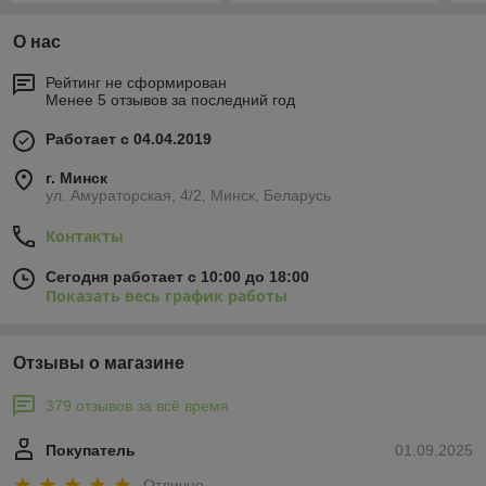
Акционные предложения и новинки
-20%
-4%
Набор аксессуаров Medium
Набор аксессуаров Mini 1
для робота-пылесоса
для робота-пылесоса
Dreame Bot Z10 Pro 558887
Roborock T6, черные
боковые щетки 558389
В наличии
В наличии
51,25
26,95
64 руб.
28 руб.
руб.
руб.
Купить
Купить