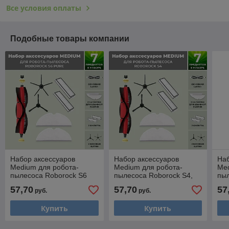
Все условия оплаты
Подобные товары компании
Набор аксессуаров
Набор аксессуаров
Наб
Medium для робота-
Medium для робота-
Med
пылесоса Roborock S6
пылесоса Roborock S4,
пыл
Pure, основная щетка с
основная щетка с
осн
57,70
57,70
57
руб.
руб.
роликами, черные
роликами, черные
рол
боковые щетки
боковые щетки
бо
Купить
Купить