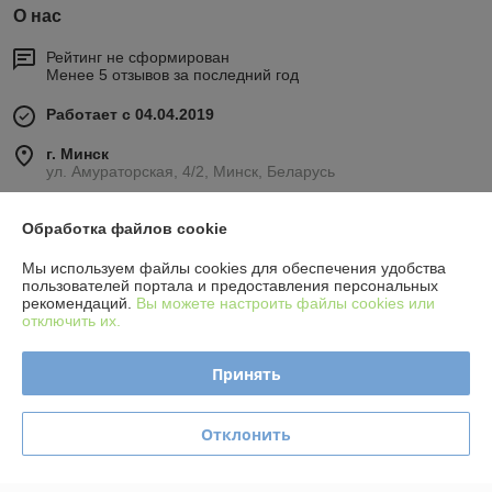
О нас
Рейтинг не сформирован
Менее 5 отзывов за последний год
Работает с 04.04.2019
г. Минск
ул. Амураторская, 4/2, Минск, Беларусь
Контакты
Обработка файлов cookie
Сегодня работает с 09:00 до 19:30
Мы используем файлы cookies для обеспечения удобства
Показать весь график работы
пользователей портала и предоставления персональных
рекомендаций.
Вы можете настроить файлы cookies или
отключить их.
Отзывы о магазине
Принять
379 отзывов за всё время
Покупатель
01.09.2025
Отклонить
Отлично