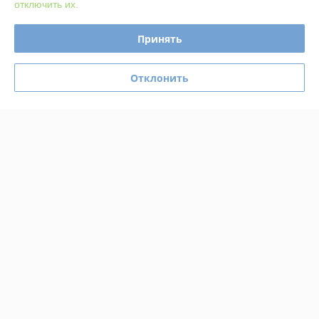
отключить их.
Доставка и оплата
Принять
График работы
Отклонить
Полная версия сайта
Политика обработки cookies
Сайт создан на платформе Deal.by
Информация для покупателя
Юридическое лицо:
ООО "Гудзонтрейд"
220004 г. Минск, ул. Амураторская, 4/2, пом. 101
Регистрационный номер ЕГР: 193602811