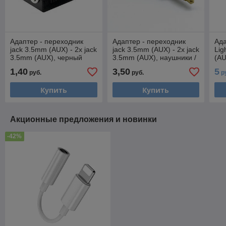
Адаптер - переходник
Адаптер - переходник
Ада
jack 3.5mm (AUX) - 2x jack
jack 3.5mm (AUX) - 2x jack
Lig
3.5mm (AUX), черный
3.5mm (AUX), наушники /
(AU
555954
микрофон, белый 555743
1,40
3,50
5
руб.
руб.
р
Купить
Купить
Акционные предложения и новинки
-42%