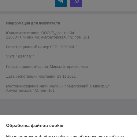
Информация для покупателя
Юридическое лицо:
ООО "Гудзонтрейд"
220004 г. Минск, ул. Амураторская, 4/2, пом. 101
Регистрационный номер ЕГР: 193602811
УНП: 193602811
Регистрационный орган: Минский горисполком
Дата регистрации компании: 29.11.2021
Местонахождение книги жалоб и предложений: г. Минск, ул.
Амураторская, 4/2, пом. 101
Обработка файлов cookie
Мы используем файлы cookies для обеспечения удобства