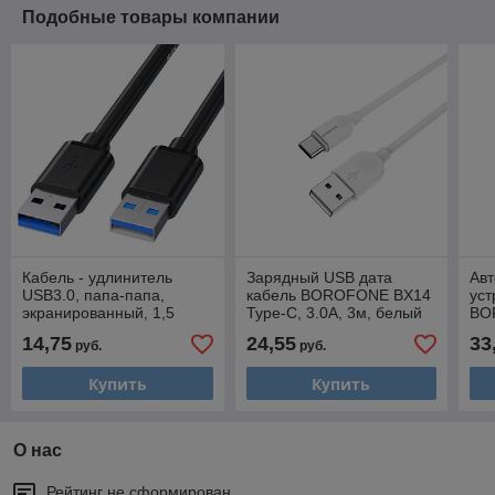
Подобные товары компании
Кабель - удлинитель
Зарядный USB дата
Ав
USB3.0, папа-папа,
кабель BOROFONE BX14
уст
экранированный, 1,5
Type-C, 3.0A, 3м, белый
BO
метра, черный 556892
556392
QC3
14,75
24,55
33
руб.
руб.
PD
Купить
Купить
О нас
Рейтинг не сформирован