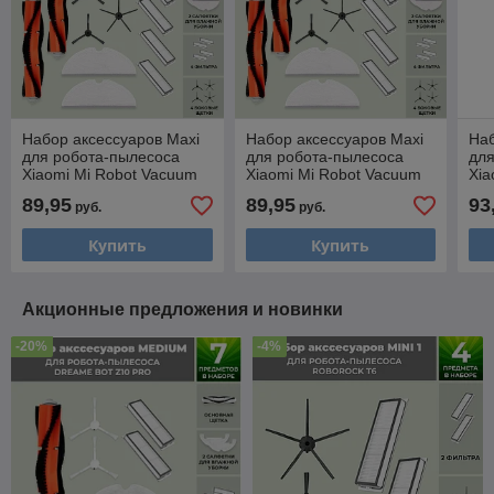
Набор аксессуаров Maxi
Набор аксессуаров Maxi
Наб
для робота-пылесоса
для робота-пылесоса
для
Xiaomi Mi Robot Vacuum
Xiaomi Mi Robot Vacuum
Xia
Cleaner (SDJQR01RR),
Cleaner (SDJQR02RR),
Cle
89,95
89,95
93
руб.
руб.
черные боковые щетки
черные боковые щетки
осн
Купить
Купить
Акционные предложения и новинки
-20%
-4%