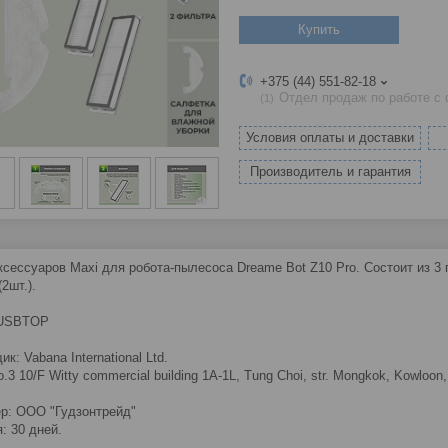
Купить
+375 (44) 551-82-18
Отдел продаж по работе с
1
Условия оплаты и доставки
Производитель и гарантия
ксессуаров Maxi для робота-пылесоса Dreame Bot Z10 Pro. Состоит из 3 
2шт.).
 USBTOP
к: Vabana International Ltd.
o.3 10/F Witty commercial building 1A-1L, Tung Choi, str. Mongkok, Kowloon
р: ООО "Гудзонтрейд"
: 30 дней.