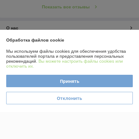
Показать все отзывы
О нас
Обработка файлов cookie
Контакты
Мы используем файлы cookies для обеспечения удобства
пользователей портала и предоставления персональных
Доставка и оплата
рекомендаций.
Вы можете настроить файлы cookies или
отключить их.
График работы
Принять
Полная версия сайта
Отклонить
Политика обработки cookies
Сайт создан на платформе Deal.by