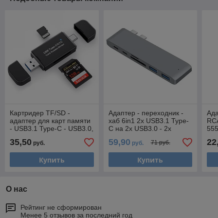
Картридер TF/SD -
Адаптер - переходник -
Ада
адаптер для карт памяти
хаб 6in1 2x USB3.1 Type-
RCA
- USB3.1 Type-C - USB3.0,
C на 2x USB3.0 - 2x
55
черный 556691
USB3.1 Type-C -
35,50
59,90
22
71 руб.
руб.
руб.
картридер TF/SD, серый
Купить
Купить
О нас
Рейтинг не сформирован
Менее 5 отзывов за последний год