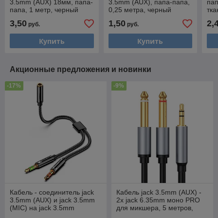
3.5mm (AUX) 18мм, папа-
3.5mm (AUX), папа-папа,
пап
папа, 1 метр, черный
0,25 метра, черный
тка
556803
556807
3,50
1,50
2,
руб.
руб.
Купить
Купить
Акционные предложения и новинки
-17%
-9%
Кабель - соединитель jack
Кабель jack 3.5mm (AUX) -
3.5mm (AUX) и jack 3.5mm
2х jack 6.35mm моно PRO
(MIC) на jack 3.5mm
для микшера, 5 метров,
(AUX+MIC), папа-мама, 0,25
черный 559361