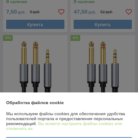
В наличии
В наличии
метра,
7,50
47,50
9 руб.
52 руб.
руб.
руб.
Купить
Купить
-8%
-8%
Обработка файлов cookie
Кабель jack 3.5mm (AUX) -
Кабель jack 3.5mm (AUX) -
2х jack 6.35mm моно PRO
2х jack 6.35mm моно PRO
Мы используем файлы cookies для обеспечения удобства
для микшера, 2 метра,
для микшера, 3 метра,
пользователей портала и предоставления персональных
черный 559359
черный 559360
В наличии
В наличии
рекомендаций.
Вы можете настроить файлы cookies или
отключить их.
35
43,35
38 руб.
47 руб.
руб.
руб.