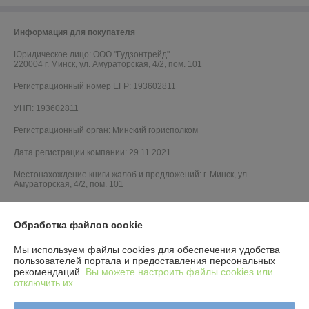
Информация для покупателя
Юридическое лицо:
ООО "Гудзонтрейд"
220004 г. Минск, ул. Амураторская, 4/2, пом. 101
Регистрационный номер ЕГР: 193602811
УНП: 193602811
Регистрационный орган: Минский горисполком
Дата регистрации компании: 29.11.2021
Местонахождение книги жалоб и предложений: г. Минск, ул.
Амураторская, 4/2, пом. 101
Обработка файлов cookie
Мы используем файлы cookies для обеспечения удобства
пользователей портала и предоставления персональных
рекомендаций.
Вы можете настроить файлы cookies или
отключить их.