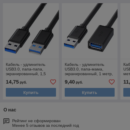
Кабель - удлинитель
Кабель - удлинитель
Каб
USB3.0, папа-папа,
USB3.0, папа-мама,
USB
экранированный, 1,5
экранированный, 1 метр,
мет
метра, черный 556892
черный 556897
14,75
9,40
11
руб.
руб.
Купить
Купить
О нас
Рейтинг не сформирован
Менее 5 отзывов за последний год