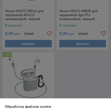
Чехол HOCO WB10 для
Чехол HOCO WB20 для
наушников APs1/2
наушников Aps Pro
силиконовый, черный
силиконовый, черный
556645
556647
В наличии
В наличии
9,95
9,95
12 руб.
12 руб.
руб.
руб.
Купить
Купить
-17%
Обработка файлов cookie
Чехол HOCO WB10 для