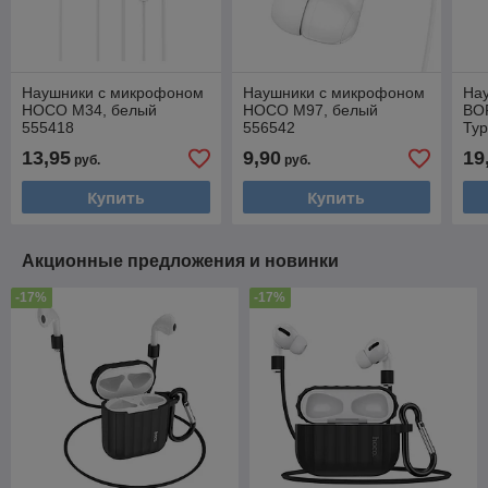
Наушники с микрофоном
Наушники с микрофоном
На
HOCO M34, белый
HOCO M97, белый
BO
555418
556542
Typ
13,95
9,90
19
руб.
руб.
Купить
Купить
Акционные предложения и новинки
-17%
-17%