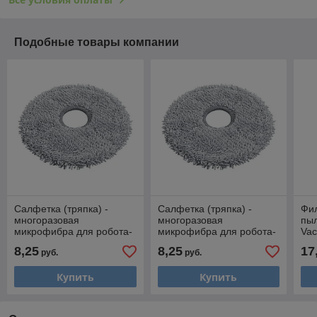
Подобные товары компании
Салфетка (тряпка) -
Салфетка (тряпка) -
Фил
многоразовая
многоразовая
пы
микрофибра для робота-
микрофибра для робота-
Vac
пылесоса Dreame Robot
пылесоса Dreame Robot
com
8,25
8,25
17
руб.
руб.
Vacuum L10s Pro Ultra
Vacuum L10s Ultra 558915
шту
558917
Купить
Купить