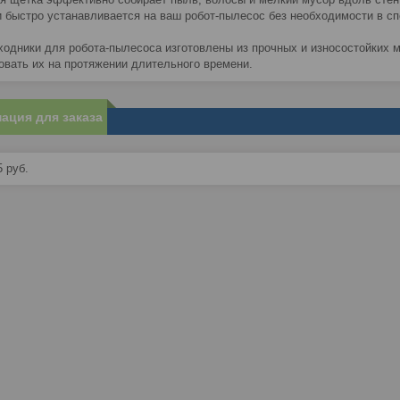
 и быстро устанавливается на ваш робот-пылесос без необходимости в с
ходники для робота-пылесоса изготовлены из прочных и износостойких м
овать их на протяжении длительного времени.
ация для заказа
5
руб.