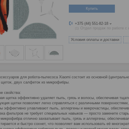
Купить
+375 (44) 551-82-18
Отдел продаж по работе с
1
Условия оплаты и доставки
ксессуаров для робота-пылесоса Xiaomi состоит из основной (центрально
 щеток, двух салфеток из микрофибры.
е свойства:
ная щетка эффективно удаляет пыль, грязь и волосы, обеспечивая тща
рукция щетки позволяет легко справляться с различными поверхностями,
ры эффективно улавливают пыль, аллергены и микрочастицы, обеспечив
овка фильтров не требует специальных навыков — просто замените старый
а микрофибра отлично захватывает пыль, грязь и аллергены, обеспечива
 стирается и быстро сохнет, что позволяет вам использовать её многокра
ая щетка эффективно собирает пыль, волосы и мелкий мусор вдоль стен 