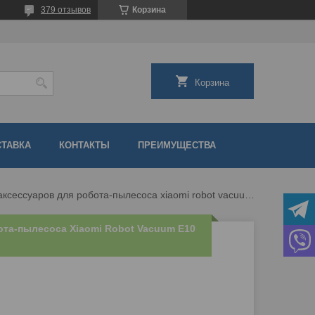
379 отзывов
Корзина
Корзина
СТАВКА
КОНТАКТЫ
ПРЕИМУЩЕСТВА
Набор аксессуаров для робота-пылесоса xiaomi robot vacuum e10 (b112 / bhr6783eu) 558979
ота-пылесоса Xiaomi Robot Vacuum E10