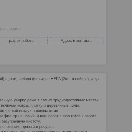
 физ лицами
График работы
Адрес и контакты
й) щетки, набора фильтров HEPA (2шт. в наборе), двух
тельную уборку даже в самых труднодоступных местах.
 включая ковры, плитку и деревянные полы.
ая чистый воздух в вашем доме.
 фильтр на новый, и ваш робот снова готов к работе.
я безупречную чистоту.
тно, экономя деньги и ресурсы.
и в углах, где основная щетка не может достать.