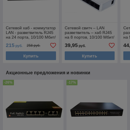
Сетевой хаб - коммутатор
Сетевой свитч – LAN
Сет
LAN - разветвитель RJ45
разветвитель – хаб RJ45
раз
на 24 порта, 10/100 Мбит/
на 8 портов, 10/100 Мбит/
на 
с 556769
с, индикация, белый
Мби
215
39,95
44
258 руб.
руб.
руб.
559665
бе
Купить
Купить
Акционные предложения и новинки
-26%
-17%