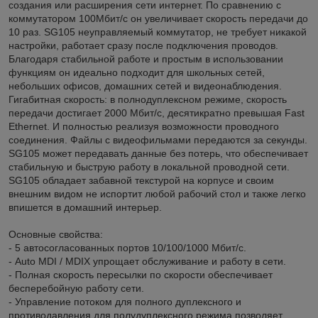
создания или расширения сети интернет. По сравнению с
коммутатором 100Mбит/с он увеличивает скорость передачи до
10 раз. SG105 неуправляемый коммутатор, не требует никакой
настройки, работает сразу после подключения проводов.
Благодаря стабильной работе и простым в использовании
функциям он идеально подходит для школьных сетей,
небольших офисов, домашних сетей и видеонаблюдения.
Гигабитная скорость: в полнодуплексном режиме, скорость
передачи достигает 2000 Мбит/с, десятикратно превышая Fast
Ethernet. И полностью реализуя возможности проводного
соединения. Файлы с видеофильмами передаются за секунды.
SG105 может передавать данные без потерь, что обеспечивает
стабильную и быструю работу в локальной проводной сети.
SG105 обладает забавной текстурой на корпусе и своим
внешним видом не испортит любой рабочий стол и также легко
впишется в домашний интерьер.
Основные свойства:
- 5 автосогласованных портов 10/100/1000 Мбит/с.
- Auto MDI / MDIX упрощает обслуживание и работу в сети.
- Полная скорость пересылки по скорости обеспечивает
бесперебойную работу сети.
- Управление потоком для полного дуплексного и
противодавления для полудуплексного режима позволяет